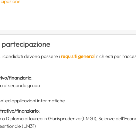
ecipazione
e
i partecipazione
 i candidati devono possere i
requisiti generali
richiesti per l’acce
tivo/finanziario
:
ia di secondo grado
e
i ed applicazioni informatiche
rativo/finanziario
:
a o Diploma di laurea in Giurisprudenza (LMG1), Scienze dell’Ec
esrtionale (LM31)
e