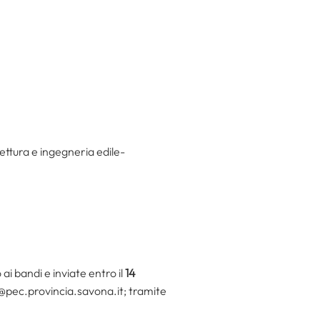
ettura e ingegneria edile-
 bandi e inviate entro il
14
o@pec.provincia.savona.it; tramite