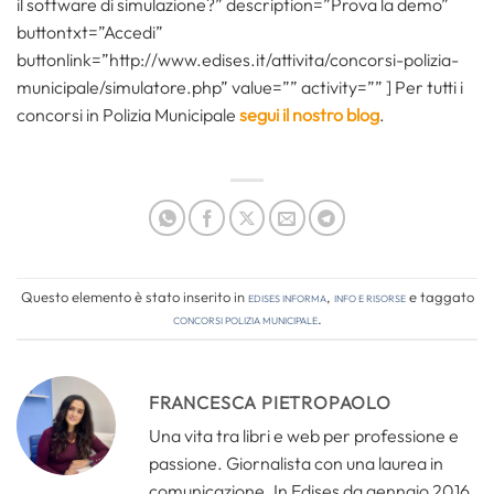
il software di simulazione?” description=”Prova la demo”
buttontxt=”Accedi”
buttonlink=”http://www.edises.it/attivita/concorsi-polizia-
municipale/simulatore.php” value=”” activity=”” ] Per tutti i
concorsi in Polizia Municipale
segui il nostro blog
.
Questo elemento è stato inserito in
Edises informa
,
Info e risorse
e taggato
concorsi polizia municipale
.
FRANCESCA PIETROPAOLO
Una vita tra libri e web per professione e
passione. Giornalista con una laurea in
comunicazione. In Edises da gennaio 2016,