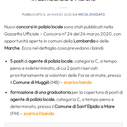
PUBBLICATO IL
26 MARZO 2020
DA
MICOL DIODATO
Nuovi
concorsi in polizia locale
sono stati pubblicati nella
Gazzetta Ufficiale – Concorsi n° 24 del 24 marzo 2020, con
opportunità aperte in comuni della
Lombardia
e delle
Marche
. Ecco nel dettaglio cosa prevedono i bandi:
5 posti
di
agente di polizia locale
, categoria C, a tempo
pieno e indeterminato, di cui 2 posti riservati
prioritariamente ai volontari delle Forze armate, presso
il
Comune di Muggiò
(MB)
–
scarica bando
formazione di una graduatoria
per la copertura di posti di
agente di polizia locale
, categoria C, a tempo pieno e
determinato, presso il
Comune di Sant’Elpidio a Mare
(FM) –
scarica il bando