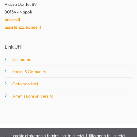
Piazza Dante, 89
80134 - Napoli
edises.it
-
assistenza.edises.it
Link Utili
Chi Siamo
Social & Comunity
Catalogo libri
Ammissioni università
I cookie ci aiutano a fornire i nostri servizi. Utilizzando tali servizi,