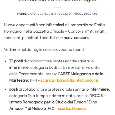
PUBBLICATO IL
22 NOVEMBRE 2022
DA
MICOL DIODATO
Nuove opportunità per
infermieri
in Lombardia ed Emilia
Romagna: nella Gazzetta Ufficiale – Concorsi n° 91, infatti,
sono stati pubblicati i bandi di due
nuovi concorsi
.
Vediamo nel dettaglio cosa prevedono i bandi:
10 posti
di collaboratore professionale sanitario
infermiere
, categoria D, di cui 5 riservati ai volontari
delle Forze armate, presso l’
ASST Melegnano e della
Martesana
(MI) –
scarica il bando da infoConcorsi
posti
di collaboratore professionale sanitario
infermiere
,
categoria D, a tempo indeterminato, presso l’
IRCCS –
Istituto Romagnolo per lo Studio dei Tumori “Dino
Amadori” di Meldola
(FC) –
scarica il bando