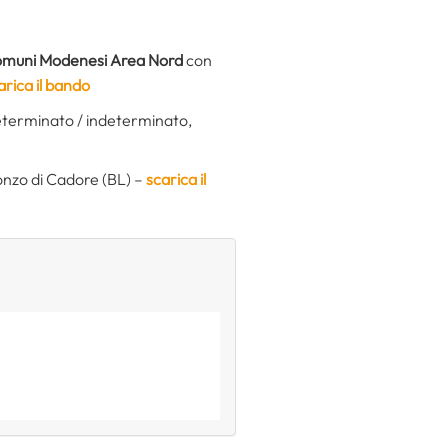
muni Modenesi Area Nord
con
arica il bando
eterminato / indeterminato,
onzo di Cadore (BL) –
scarica il