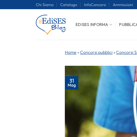
Salta
Chi Siamo
Catalogo
InfoConcorsi
Ammissioni
ai
contenuti
EDISES INFORMA
PUBBLIC
Home
»
Concorsi pubblici
»
Concorsi S
31
Mag