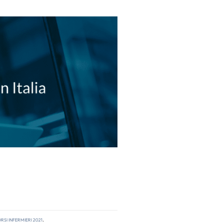
si infermieri 2021
.