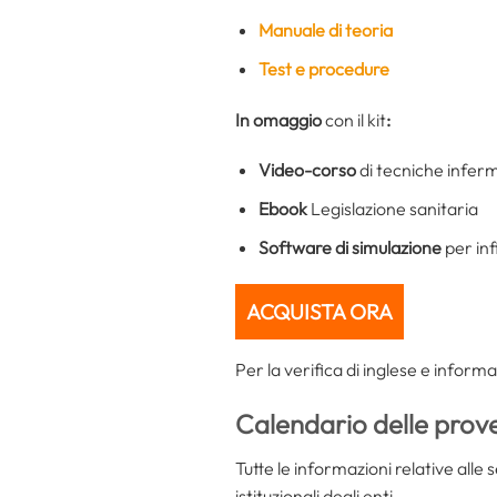
Manuale di teoria
Test e procedure
In omaggio
con il kit
:
Video-corso
di tecniche inferm
Ebook
Legislazione sanitaria
Software di simulazione
per inf
ACQUISTA ORA
Per la verifica di inglese e informa
Calendario delle prov
Tutte le informazioni relative alle 
istituzionali degli enti.