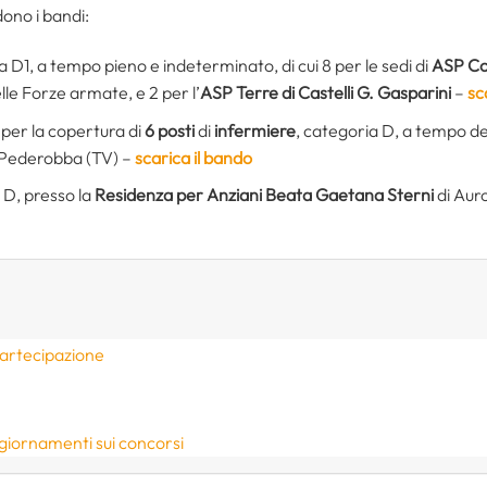
ono i bandi:
a D1, a tempo pieno e indeterminato, di cui 8 per le sedi di
ASP Co
elle Forze armate, e 2 per l’
ASP Terre di Castelli G. Gasparini
–
sc
per la copertura di
6 posti
di
infermiere
, categoria D, a tempo d
 Pederobba (TV) –
scarica il bando
 D, presso la
Residenza per Anziani Beata Gaetana Sterni
di Aur
partecipazione
giornamenti sui concorsi