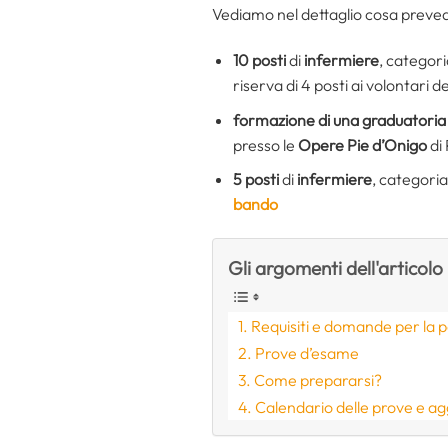
Vediamo nel dettaglio cosa preved
10 posti
di
infermiere
, categori
riserva di 4 posti ai volontari d
formazione di una graduatoria
presso le
Opere Pie d’Onigo
di
5 posti
di
infermiere
, categoria
bando
Gli argomenti dell'articolo
Requisiti e domande per la 
Prove d’esame
Come prepararsi?
Calendario delle prove e ag