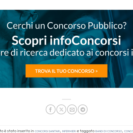
 è stato inserito in
Concorsi Sanitari
,
Infermieri
e taggato
bandi di concorso
,
concor