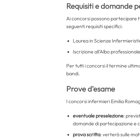
Requisiti e domande p
Ai concorsi possono partecipare tu
seguenti requisiti specifici:
Laurea in Scienze Infermieristi
Iscrizione all’Albo professional
Per tutti i concorsi il termine ultim
bandi.
Prove d’esame
I concorsi infermieri Emilia Romag
eventuale preselezione
: previs
domande di partecipazione e co
prova scritta
: verterà sulle ma