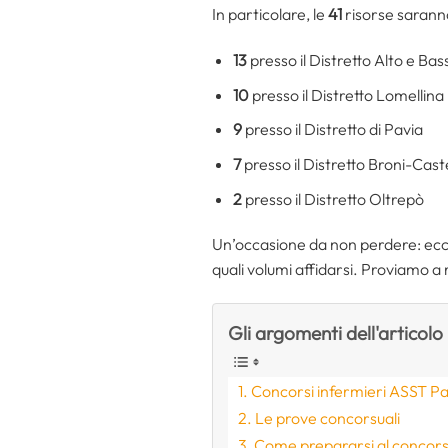
In particolare, le
41
risorse saranno
13
presso il Distretto Alto e Ba
10
presso il Distretto Lomellina
9
presso il Distretto di Pavia
7
presso il Distretto Broni-Cas
2
presso il Distretto Oltrepò
Un’occasione da non perdere: ecc
quali volumi affidarsi. Proviamo
Gli argomenti dell'articolo
Concorsi infermieri ASST Pa
Le prove concorsuali
Come prepararsi al concorso