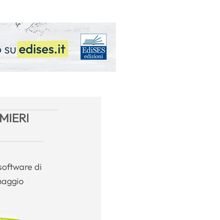
MIERI
software di
maggio