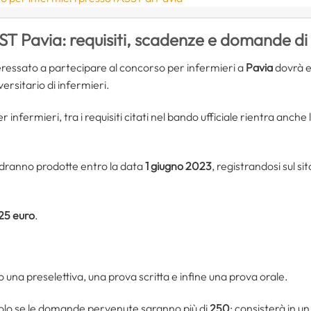
ST Pavia: requisiti, scadenze e domande di
nteressato a partecipare al concorso per infermieri a
Pavia
dovrà e
versitario di infermieri.
r infermieri, tra i requisiti citati nel bando ufficiale rientra anche l
dranno prodotte entro la data
1 giugno 2023
, registrandosi sul s
25 euro
.
 una preselettiva, una prova scritta e infine una prova orale.
solo se le domande pervenute saranno più di
250
: consisterà in u