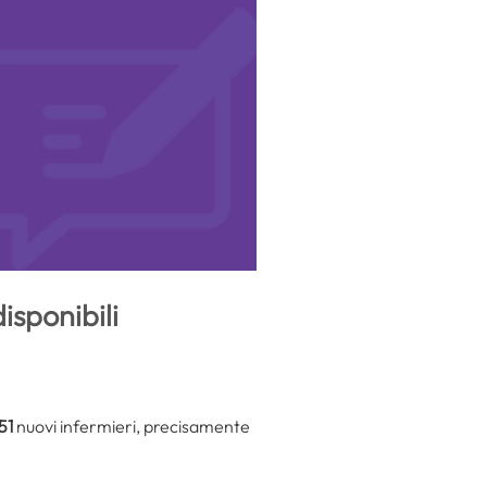
isponibili
51
nuovi infermieri, precisamente