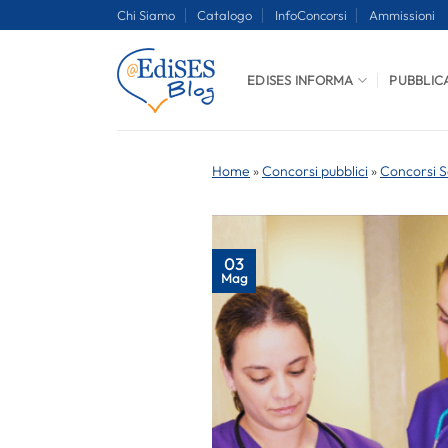
Salta
Chi Siamo
Catalogo
InfoConcorsi
Ammissioni
ai
contenuti
EDISES INFORMA
PUBBLIC
Home
»
Concorsi pubblici
»
Concorsi S
03
Mag