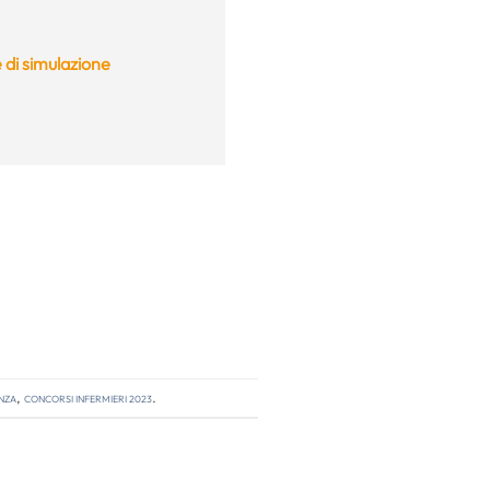
 di simulazione
enza
,
concorsi infermieri 2023
.