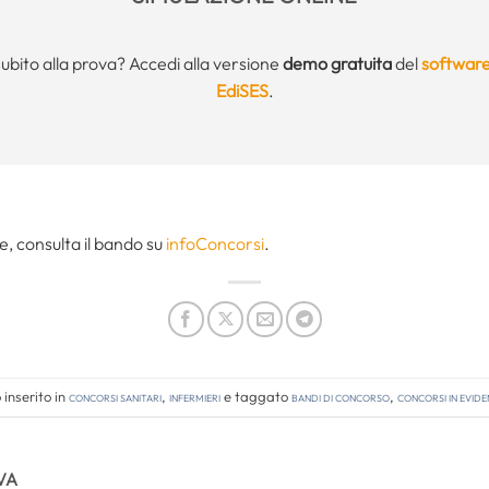
subito alla prova? Accedi alla versione
demo gratuita
del
software
EdiSES
.
e, consulta il bando su
infoConcorsi
.
inserito in
Concorsi Sanitari
,
Infermieri
e taggato
bandi di concorso
,
concorsi in evid
VA