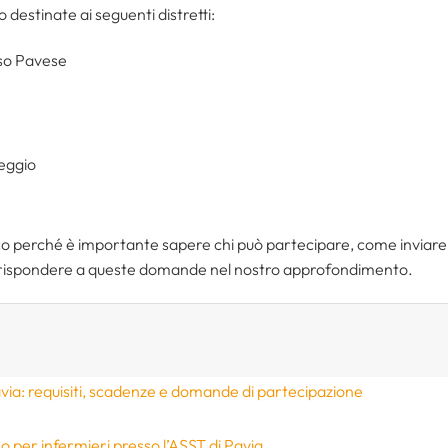
 destinate ai seguenti distretti:
sso Pavese
teggio
o perché è importante sapere chi può partecipare, come inviare
 a rispondere a queste domande nel nostro approfondimento.
via: requisiti, scadenze e domande di partecipazione
 per infermieri presso l’ASST di Pavia