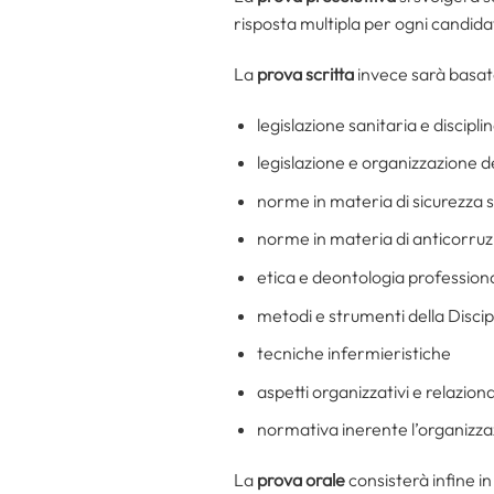
risposta multipla per ogni candida
La
prova scritta
invece sarà basata
legislazione sanitaria e discipli
legislazione e organizzazione de
norme in materia di sicurezza s
norme in materia di anticorruz
etica e deontologia profession
metodi e strumenti della Discip
tecniche infermieristiche
aspetti organizzativi e relaziona
normativa inerente l’organizzaz
La
prova orale
consisterà infine in