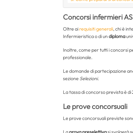
Concorsi infermieri AS
Oltre ai
requisiti generali
, chi è i
Infermieristica o di un
diploma
uni
Inoltre, come per tutti i concorsi pe
professionale.
Le domande di partecipazione an
sezione
Selezioni
.
La tassa di concorso prevista è di
Le prove concorsuali
Le prove concorsuali previste sono
La
prova preselettiva
si svolgerà 