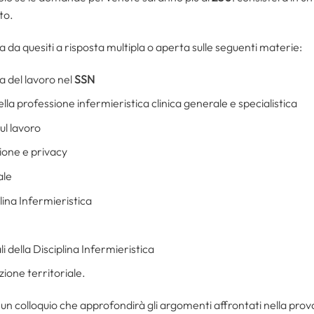
to.
 da quesiti a risposta multipla o aperta sulle seguenti materie:
na del lavoro nel
SSN
lla professione infermieristica clinica generale e specialistica
ul lavoro
ione e privacy
ale
lina Infermieristica
li della Disciplina Infermieristica
ione territoriale.
 un colloquio che approfondirà gli argomenti affrontati nella prova 