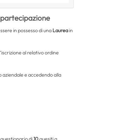
 partecipazione
ssere in possesso di una
Laurea
in
’iscrizione al relativo ordine
ito aziendale e accedendo alla
n questionario di
10
quesiti a