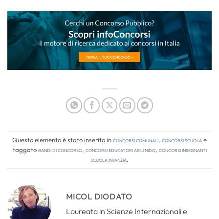
Questo elemento è stato inserito in
Concorsi comunali
,
Concorsi Scuola
e
taggato
bandi di concorso
,
concorsi educatori asili nido
,
concorsi insegnanti
scuola infanzia
.
MICOL DIODATO
Laureata in Scienze Internazionali e