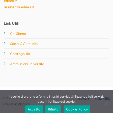
edises.it
-
assistenza.edises.it
Link Utili
Chi Siamo
Social & Comunity
Catalogo libri
Ammissioni università
I cookie ci aiutano a fornire i nostri servizi. Utilizzando tali servizi,
© 2026 EdiSES Edizioni S.r.l. -
PRIVACY
COOKIES
accetti l'utilizzo dei cookie.
P.IVA 09029561215
Accetto
Rifiuto
Cookie Policy