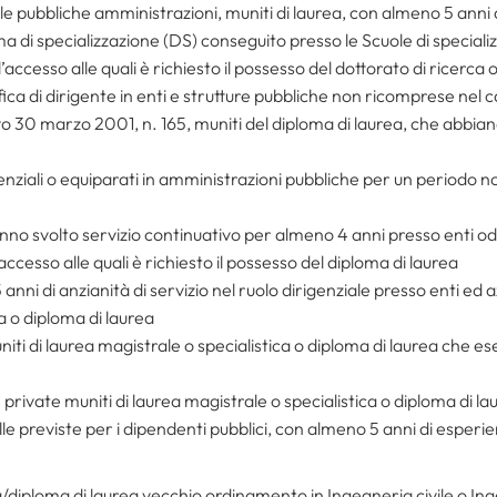
le pubbliche amministrazioni, muniti di laurea, con almeno 5 anni d
ma di specializzazione (DS) conseguito presso le Scuole di speciali
 l’accesso alle quali è richiesto il possesso del dottorato di ricerca
fica di dirigente in enti e strutture pubbliche non ricomprese nel c
o 30 marzo 2001, n. 165, muniti del diploma di laurea, che abbian
enziali o equiparati in amministrazioni pubbliche per un periodo n
hanno svolto servizio continuativo per almeno 4 anni presso enti od
l’accesso alle quali è richiesto il possesso del diploma di laurea
anni di anzianità di servizio nel ruolo dirigenziale presso enti ed a
a o diploma di laurea
niti di laurea magistrale o specialistica o diploma di laurea che ese
private muniti di laurea magistrale o specialistica o diploma di lau
le previste per i dipendenti pubblici, con almeno 5 anni di esperien
/diploma di laurea vecchio ordinamento in Ingegneria civile o Ing