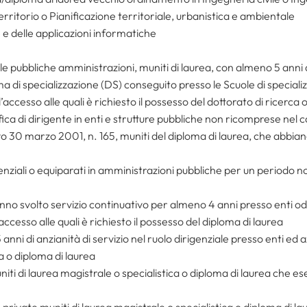
erritorio o Pianificazione territoriale, urbanistica e ambientale
 e delle applicazioni informatiche
le pubbliche amministrazioni, muniti di laurea, con almeno 5 anni d
ma di specializzazione (DS) conseguito presso le Scuole di speciali
 l’accesso alle quali è richiesto il possesso del dottorato di ricerca
fica di dirigente in enti e strutture pubbliche non ricomprese nel c
o 30 marzo 2001, n. 165, muniti del diploma di laurea, che abbian
enziali o equiparati in amministrazioni pubbliche per un periodo n
hanno svolto servizio continuativo per almeno 4 anni presso enti od
l’accesso alle quali è richiesto il possesso del diploma di laurea
anni di anzianità di servizio nel ruolo dirigenziale presso enti ed a
a o diploma di laurea
niti di laurea magistrale o specialistica o diploma di laurea che ese
private muniti di laurea magistrale o specialistica o diploma di lau