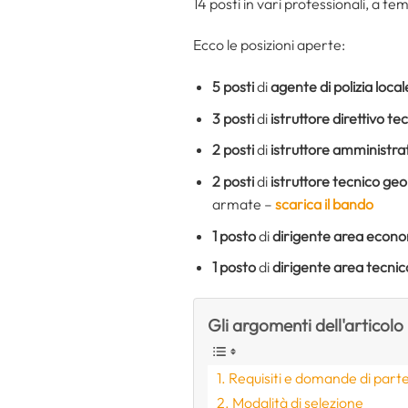
14 posti in vari professionali, a 
Ecco le posizioni aperte:
5 posti
di
agente di polizia local
3 posti
di
istruttore direttivo te
2 posti
di
istruttore amministra
2 posti
di
istruttore tecnico ge
armate –
scarica il bando
1 posto
di
dirigente area econo
1 posto
di
dirigente area tecnic
Gli argomenti dell'articolo
Requisiti e domande di part
Modalità di selezione