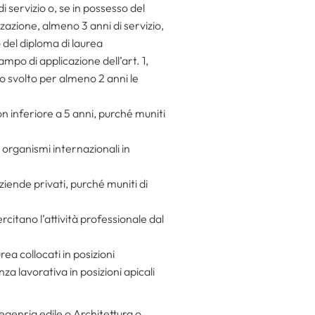
i servizio o, se in possesso del
zzazione, almeno 3 anni di servizio,
 o del diploma di laurea
ampo di applicazione dell’art. 1,
o svolto per almeno 2 anni le
on inferiore a 5 anni, purché muniti
 organismi internazionali in
ziende privati, purché muniti di
rcitano l’attività professionale dal
rea collocati in posizioni
za lavorativa in posizioni apicali
egenria edile o Architettura o