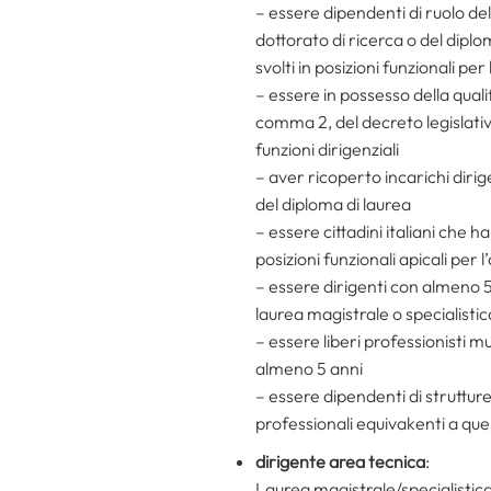
– essere dipendenti di ruolo del
dottorato di ricerca o del diplo
svolti in posizioni funzionali per
– essere in possesso della quali
comma 2, del decreto legislativ
funzioni dirigenziali
– aver ricoperto incarichi dirig
del diploma di laurea
– essere cittadini italiani che 
posizioni funzionali apicali per 
– essere dirigenti con almeno 5 
laurea magistrale o specialistic
– essere liberi professionisti mu
almeno 5 anni
– essere dipendenti di strutture 
professionali equivakenti a quel
dirigente area tecnica
:
Laurea magistrale/specialistica