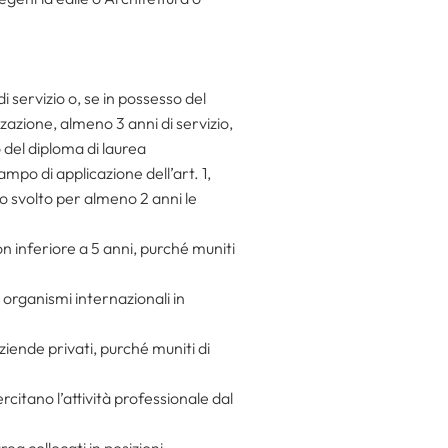
i servizio o, se in possesso del
zzazione, almeno 3 anni di servizio,
 o del diploma di laurea
ampo di applicazione dell’art. 1,
o svolto per almeno 2 anni le
on inferiore a 5 anni, purché muniti
 organismi internazionali in
ziende privati, purché muniti di
rcitano l’attività professionale dal
rea collocati in posizioni