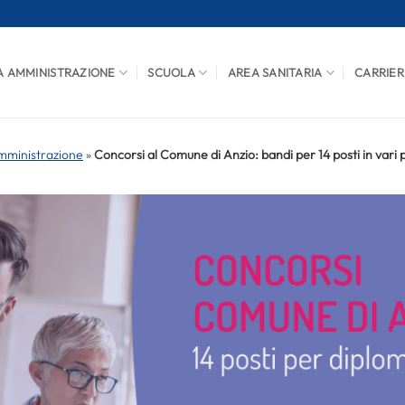
A AMMINISTRAZIONE
SCUOLA
AREA SANITARIA
CARRIER
mministrazione
»
Concorsi al Comune di Anzio: bandi per 14 posti in vari p