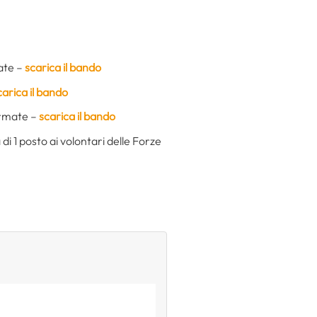
mate –
scarica il bando
carica il bando
 armate –
scarica il bando
i 1 posto ai volontari delle Forze