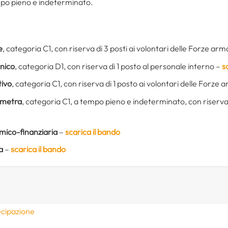
tempo pieno e indeterminato.
e
, categoria C1, con riserva di 3 posti ai volontari delle Forze ar
cnico
, categoria D1, con riserva di 1 posto al personale interno –
s
tivo
, categoria C1, con riserva di 1 posto ai volontari delle Forze
ometra
, categoria C1, a tempo pieno e indeterminato, con riserva d
mico-finanziaria
–
scarica il bando
a
–
scarica il bando
ecipazione