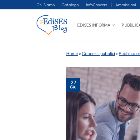
Salta
Chi Siamo
Catalogo
InfoConcorsi
Ammissioni
ai
contenuti
EDISES INFORMA
PUBBLIC
Home
»
Concorsi pubblici
»
Pubblica a
27
Giu