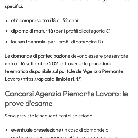
specifici:
età compresa tra i 18 e i 32 anni
diploma di maturità
(per i profili di categoria C)
laurea triennale
(per i profili di cateogira D)
Le
domande di partecipazione
devono essere presentate
entro il 16 settembre 2021
attraverso la
procedura
telematica disponibile sul portale dell’Agenzia Piemonte
Lavoro (https://aplcatd.ilmiotest.it/
)
Concorsi Agenzia Piemonte Lavoro: le
prove d’esame
Sono previste le seguenti fasi di selezione:
eventuale preselezione
(in caso di domande di
partecipazione superiori a 500) a contenuto psico-