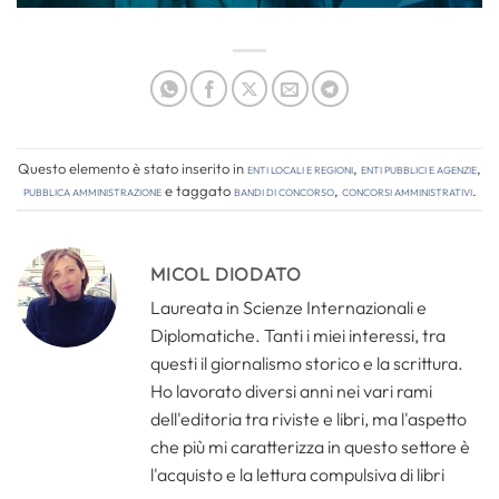
Questo elemento è stato inserito in
Enti locali e regioni
,
Enti pubblici e agenzie
,
Pubblica amministrazione
e taggato
bandi di concorso
,
concorsi amministrativi
.
MICOL DIODATO
Laureata in Scienze Internazionali e
Diplomatiche. Tanti i miei interessi, tra
questi il giornalismo storico e la scrittura.
Ho lavorato diversi anni nei vari rami
dell'editoria tra riviste e libri, ma l'aspetto
che più mi caratterizza in questo settore è
l'acquisto e la lettura compulsiva di libri