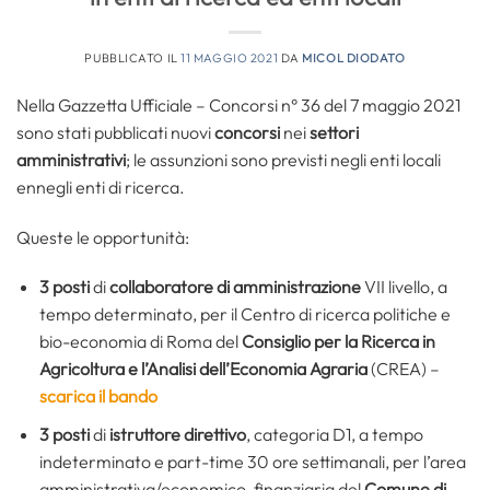
PUBBLICATO IL
11 MAGGIO 2021
DA
MICOL DIODATO
Nella Gazzetta Ufficiale – Concorsi n° 36 del 7 maggio 2021
sono stati pubblicati nuovi
concorsi
nei
settori
amministrativi
; le assunzioni sono previsti negli enti locali
ennegli enti di ricerca.
Queste le opportunità:
3 posti
di
collaboratore di amministrazione
VII livello, a
tempo determinato, per il Centro di ricerca politiche e
bio-economia di Roma del
Consiglio per la Ricerca in
Agricoltura e l’Analisi dell’Economia Agraria
(CREA) –
scarica il bando
3 posti
di
istruttore direttivo
, categoria D1, a tempo
indeterminato e part-time 30 ore settimanali, per l’area
amministrativa/economico-finanziaria del
Comune di