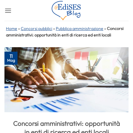
Salta
ai
contenuti
Home
»
Concorsi pubblici
»
Pubblica amministrazione
»
Concorsi
amministrativi: opportunità in enti di ricerca ed enti locali
11
Mag
Concorsi amministrativi: opportunità
in enti di ricerca ed enti locali