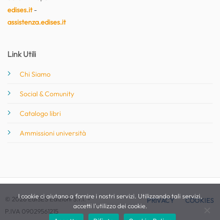
edises.it
-
assistenza.edises.it
Link Utili
Chi Siamo
Social & Comunity
Catalogo libri
Ammissioni università
I cookie ci aiutano a fornire i nostri servizi. Utilizzando tali servizi,
© 2026 EdiSES Edizioni S.r.l. -
PRIVACY
COOKIES
accetti l'utilizzo dei cookie.
P.IVA 09029561215