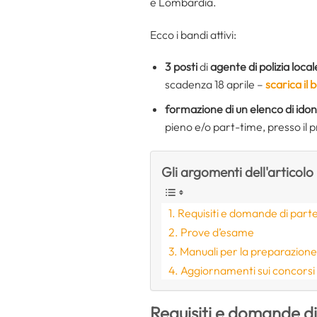
e Lombardia.
Ecco i bandi attivi:
3 posti
di
agente di polizia local
scadenza 18 aprile –
scarica il
formazione di un elenco di idon
pieno e/o part-time, presso il p
Gli argomenti dell'articolo
Requisiti e domande di part
Prove d’esame
Manuali per la preparazion
Aggiornamenti sui concorsi
Requisiti e domande d