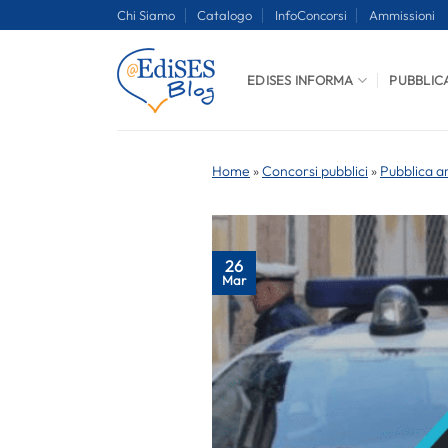
Salta
Chi Siamo
Catalogo
InfoConcorsi
Ammissioni
ai
contenuti
EDISES INFORMA
PUBBLIC
Home
»
Concorsi pubblici
»
Pubblica a
26
Mar