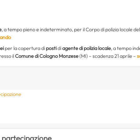
e
, a tempo pieno e indeterminato, per il Corpo di polizia locale de
 bando
ei
per la copertura di
posti
di
agente di polizia locale
, a tempo in
resso il
Comune di Cologno Monzese
(MI) – scadenza 21 aprile –
s
ecipazione
e
i partecipazione