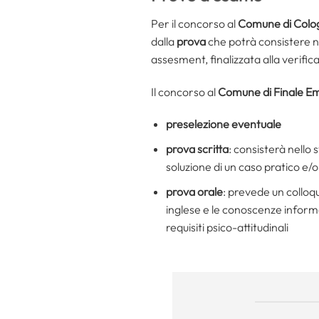
Per il concorso al
Comune di Colo
dalla
prova
che potrà consistere nel
assesment, finalizzata alla verific
Il concorso al
Comune di Finale Em
preselezione eventuale
prova scritta
: consisterà nello 
soluzione di un caso pratico e/o
prova orale
: prevede un colloqu
inglese e le conoscenze informat
requisiti psico-attitudinali