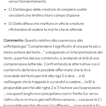
verso l’annientamento
C) Del bisogno delle creature di compiere scelte
vincolanti che limitino il loro campo d’azione
D) Della difesa che mettono in atto le creature
rifiutandosi di vedere la morte che le attende
Commento:
Quesito relativo alla coerenza e alla
sottotipologia “Comprendere il significato di una parte più o
meno estesa del testo…” sviluppando un’interpretazione del
testo, a partire dal suo contenuto, e andando al di là di una
comprensione letterale. Confrontando le alternative con il
contenuto del brano è possibile affermare che la A) è
ricavabile dal testo perché alla riga 3 si dice ..
.e là
nell’angolo sta la trappola in cui andrò a cadere…
; la B) è
proponibile perché alle righe 2 e 3 l’autore usa l’espressione
…
ma questi lunghi muri precipitano così in fretta l’un verso
l’altro che io mi trovo già nell’ultima camera…
; così pure la C)
è ricavabile perché alla riga 2 si afferma…
corsi avanti e fui