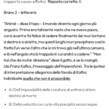
(rapporto causa-effetto).
Risposta corretta
: B.
Brano 2 – letterario
“Ahimè – disse il topo – il mondo diventa ogni giorno più
angusto. Prima era talmente vasto che ne avevo paura,
corsi avanti e fui felice di vedere finalmente dei muri lontano
a destra e a sinistra, ma questi lunghi muri precipitano così in
fretta l’un verso l’altro che io mi trovo già nell’ultima camera,
e là nell’angolo sta la trappola in cui andrò a cadere.” “Non
hai che da mutar direzione” disse il gatto, e se lo mangiò.
(da Franz Kafka,
Il messaggio dell’imperatore
). Tra le ipotesi
di interpretazione allegorica della favola di Kafka
individuate
quella che
non è proponibile
:
A) Dell’impossibilità delle creature di sottrarsi al loro
destino di morte
B) Della velocità con cui la vita precipita senza requie