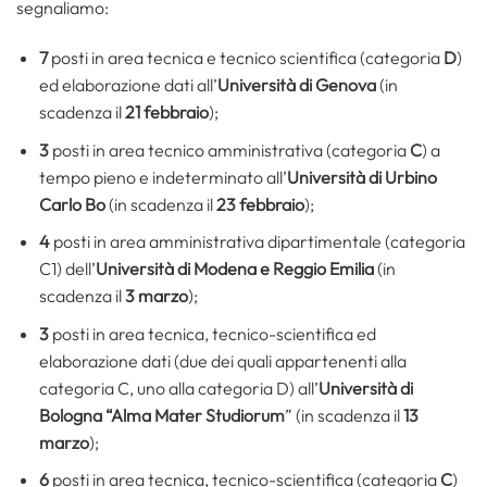
segnaliamo:
7
posti in area tecnica e tecnico scientifica (categoria
D
)
ed elaborazione dati all’
Università di Genova
(in
scadenza il
21 febbraio
);
3
posti in area tecnico amministrativa (categoria
C
) a
tempo pieno e indeterminato all’
Università di Urbino
Carlo Bo
(in scadenza il
23 febbraio
);
4
posti in area amministrativa dipartimentale (categoria
C1) dell’
Università di Modena e Reggio Emilia
(in
scadenza il
3 marzo
);
3
posti in area tecnica, tecnico-scientifica ed
elaborazione dati (due dei quali appartenenti alla
categoria C, uno alla categoria D) all’
Università di
Bologna “Alma Mater Studiorum
” (in scadenza il
13
marzo
);
6
posti in area tecnica, tecnico-scientifica (categoria
C
)