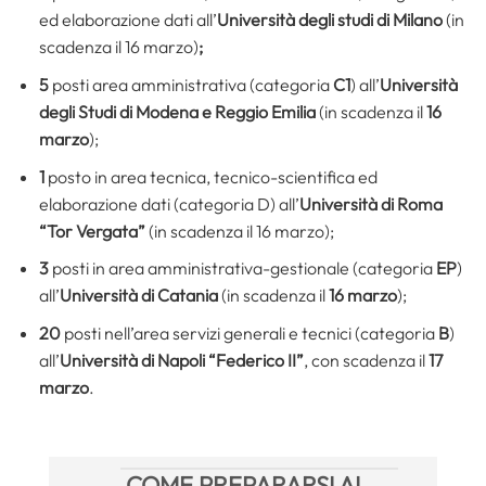
ed elaborazione dati all’
Università degli studi di Milano
(in
scadenza il 16 marzo)
;
5
posti area amministrativa (categoria
C1
) all’
Università
degli Studi di Modena e Reggio Emilia
(in scadenza il
16
marzo
);
1
posto in area tecnica, tecnico-scientifica ed
elaborazione dati (categoria D) all’
Università di Roma
“Tor Vergata”
(in scadenza il 16 marzo);
3
posti in area amministrativa-gestionale (categoria
EP
)
all’
Università di Catania
(in scadenza il
16 marzo
);
20
posti nell’area servizi generali e tecnici (categoria
B
)
all’
Università di Napoli “Federico II”
, con scadenza il
17
marzo
.
COME PREPARARSI AI