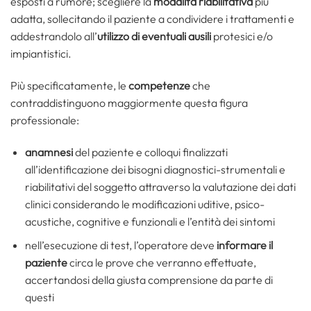
esposti a rumore; scegliere la
modalità riabilitativa
più
adatta, sollecitando il paziente a condividere i trattamenti e
addestrandolo all’
utilizzo di eventuali ausili
protesici e/o
impiantistici.
Più specificatamente, le
competenze
che
contraddistinguono maggiormente questa figura
professionale:
anamnesi
del paziente e colloqui finalizzati
all’identificazione dei bisogni diagnostici-strumentali e
riabilitativi del soggetto attraverso la valutazione dei dati
clinici considerando le modificazioni uditive, psico-
acustiche, cognitive e funzionali e l’entità dei sintomi
nell’esecuzione di test, l’operatore deve
informare il
paziente
circa le prove che verranno effettuate,
accertandosi della giusta comprensione da parte di
questi