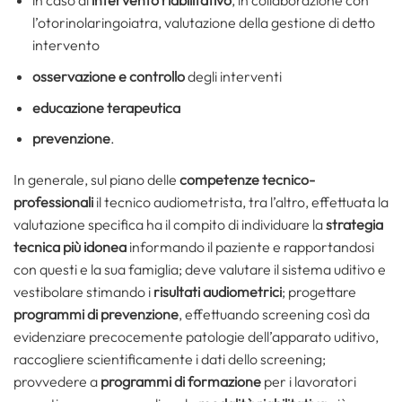
in caso di
intervento riabilitativo
, in collaborazione con
l’otorinolaringoiatra, valutazione della gestione di detto
intervento
osservazione e controllo
degli interventi
educazione terapeutica
prevenzione
.
In generale, sul piano delle
competenze tecnico-
professionali
il tecnico audiometrista, tra l’altro, effettuata la
valutazione specifica ha il compito di individuare la
strategia
tecnica più idonea
informando il paziente e rapportandosi
con questi e la sua famiglia; deve valutare il sistema uditivo e
vestibolare stimando i
risultati audiometrici
; progettare
programmi di prevenzione
, effettuando screening così da
evidenziare precocemente patologie dell’apparato uditivo,
raccogliere scientificamente i dati dello screening;
provvedere a
programmi di formazione
per i lavoratori