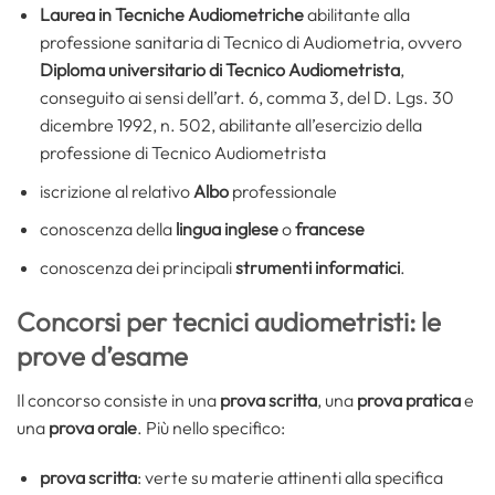
Laurea in Tecniche Audiometriche
abilitante alla
professione sanitaria di Tecnico di Audiometria, ovvero
Diploma universitario di Tecnico Audiometrista
,
conseguito ai sensi dell’art. 6, comma 3, del D. Lgs. 30
dicembre 1992, n. 502, abilitante all’esercizio della
professione di Tecnico Audiometrista
iscrizione al relativo
Albo
professionale
conoscenza della
lingua inglese
o
francese
conoscenza dei principali
strumenti informatici
.
Concorsi per tecnici audiometristi: le
prove d’esame
Il concorso consiste in una
prova scritta
, una
prova pratica
e
una
prova orale
. Più nello specifico:
prova scritta
: verte su materie attinenti alla specifica