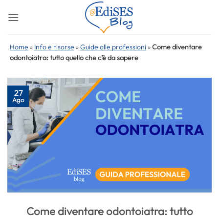
Salta
ai
contenuti
Home
»
Info e risorse
»
Guide alle professioni
»
Come diventare
odontoiatra: tutto quello che c’è da sapere
27
Ago
Come diventare odontoiatra: tutto