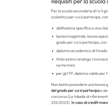
Requisiti per la scuola 
Per la scuola secondaria di I e II 
scolastico per cui si partecipa, co
abilitazione specifica a una cla
laurea magistrale, laurea speci
grado per cui si partecipa, con t
diploma accademico di II livello
titolo estero analogo riconosciu
nei termini;
per gli ITP, diploma valido per 
Non basta possedere una laurea ge
del grado per cui si partecipa
e dev
concorso (Le tabelle di riferime
255/2023).
In caso di crediti man