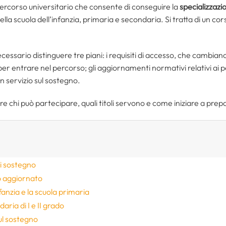
 percorso universitario che consente di conseguire la
specializzazio
ella scuola dell’infanzia, primaria e secondaria. Si tratta di un
ssario distinguere tre piani: i requisiti di accesso, che cambiano 
 per entrare nel percorso; gli aggiornamenti normativi relativi ai pe
on servizio sul sostegno.
e chi può partecipare, quali titoli servono e come iniziare a prep
di sostegno
 aggiornato
nfanzia e la scuola primaria
aria di I e II grado
ul sostegno