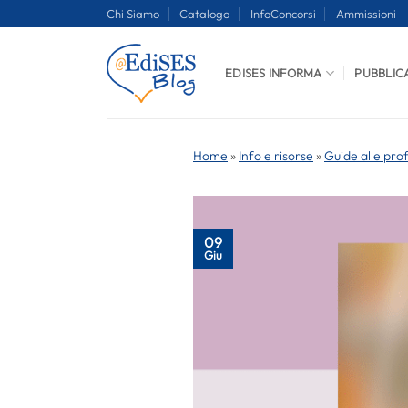
Salta
Chi Siamo
Catalogo
InfoConcorsi
Ammissioni
ai
contenuti
EDISES INFORMA
PUBBLIC
Home
»
Info e risorse
»
Guide alle pro
09
Giu