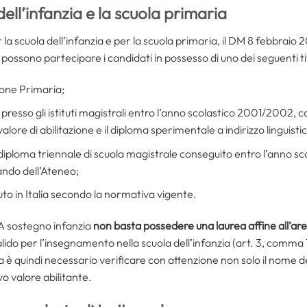
dell’infanzia e la scuola primaria
a scuola dell’infanzia e per la scuola primaria, il DM 8 febbraio 
, possono partecipare i candidati in possesso di uno dei seguenti tit
ione Primaria;
resso gli istituti magistrali entro l’anno scolastico 2001/2002, 
lore di abilitazione e il diploma sperimentale a indirizzo linguistic
a, diploma triennale di scuola magistrale conseguito entro l’anno 
ando dell’Ateneo;
uto in Italia secondo la normativa vigente.
FA sostegno infanzia
non basta possedere una laurea affine all’ar
valido per l’insegnamento nella scuola dell’infanzia (art. 3, comma 1
è quindi necessario verificare con attenzione non solo il nome d
vo valore abilitante.