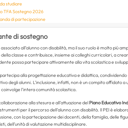
da studiare
so TFA Sostegno 2026
omanda di partecipazione
nante di sostegno
ssociato all’alunno con disabilità, ma il suo ruolo è molto più ampio
o della classe e contribuisce, insieme ai colleghi curricolari, a c
udente possa partecipare attivamente alla vita scolastica e svilupp
, partecipa alla progettazione educativa e didattica, condividendo
vo degli alunni. L’inclusione, infatti, non è un compito affidato a 
he coinvolge l’intera comunità scolastica.
collaborazione alla stesura e all’attuazione del
Piano Educativo Ind
 strumenti per il percorso dell’alunno con disabilità. Il PEI è elab
usione, con la partecipazione dei docenti, della famiglia, delle fig
sti, dell’unità di valutazione multidisciplinare.