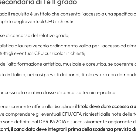
secondaria di I e II grado
grado il requisito è un titolo che consenta l’accesso a una specifica
mpleto degli eventuali CFU richiesti:
sse di concorso del relativo grado;
alistica o laurea vecchio ordinamento valida per l’accesso ad alm
utti gli eventuali CFU curricolari richiesti;
 dell’alta formazione artistica, musicale e coreutica, se coerente
to in Italia o, nei casi previsti dai bandi, titolo estero con dom
l’accesso alla relativa classe di concorso tecnico-pratica.
nericamente affine alla disciplina:
il titolo deve dare accesso a 
e comprendere gli eventuali CFU/CFA richiesti dalle note delle tabe
nto sono definite dal DPR 19/2016 e successivamente aggiornate 
canti, il candidato deve integrarli prima della scadenza prevista 