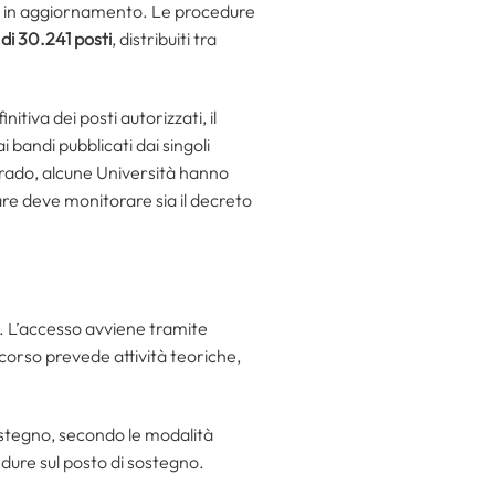
ra in aggiornamento. Le procedure
 di 30.241 posti
, distribuiti tra
itiva dei posti autorizzati, il
i bandi pubblicati dai singoli
 grado, alcune Università hanno
are deve monitorare sia il decreto
no. L’accesso avviene tramite
 corso prevede attività teoriche,
ostegno, secondo le modalità
dure sul posto di sostegno.