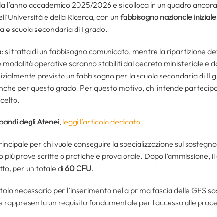
rda l’anno accademico 2025/2026 e si colloca in un quadro anco
ll’Università e della Ricerca, con un
fabbisogno nazionale iniziale
ia e scuola secondaria di I grado.
e
: si tratta di un fabbisogno comunicato, mentre la ripartizione defin
e modalità operative saranno stabiliti dal decreto ministeriale e da
nizialmente previsto un fabbisogno per la scuola secondaria di II
i anche per questo grado. Per questo motivo, chi intende partecip
scelto.
bandi degli Atenei
,
leggi l’articolo dedicato.
principale per chi vuole conseguire la specializzazione sul sosteg
o più prove scritte o pratiche e prova orale. Dopo l’ammissione, il
etto, per un totale di
60 CFU
.
itolo necessario per l’inserimento nella prima fascia delle GPS s
 e rappresenta un requisito fondamentale per l’accesso alle proce