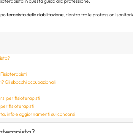
ioterapista in questa guida alla professione.
mpo
terapista della riabilitazione
, rientra tra le professioni sanitari
pista?
 Fisioterapisti
ti? Gli sbocchi occupazionali
i per fisioterapisti
per fisioterapisti
ta: info e aggiornamenti sui concorsi
ioterapista?