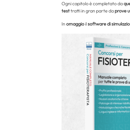
Ogni capitolo è completato da
que
test
tratti in gran parte da
prove uf
In
omaggio
il
software di simulazi