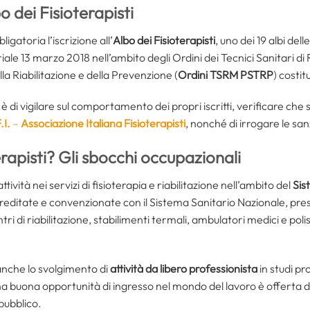
bo dei Fisioterapisti
igatoria l’iscrizione all’
Albo dei Fisioterapisti
, uno dei 19 albi del
teriale 13 marzo 2018 nell’ambito degli Ordini dei Tecnici Sanitari d
la Riabilitazione e della Prevenzione (
Ordini TSRM PSTRP
) costit
 di vigilare sul comportamento dei propri iscritti, verificare che si
.I.
–
Associazione Italiana Fisioterapisti
, nonché di irrogare le sanz
rapisti? Gli sbocchi occupazionali
attività nei servizi di fisioterapia e riabilitazione nell’ambito del
Sis
creditate e convenzionate con il Sistema Sanitario Nazionale, presso
tri di riabilitazione, stabilimenti termali, ambulatori medici e polisp
anche lo svolgimento di
attività da libero professionista
in studi pro
na buona opportunità di ingresso nel mondo del lavoro è offerta 
pubblico.