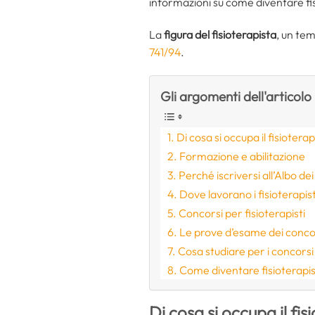
informazioni su come diventare fis
La
figura del fisioterapista
, un te
741/94
.
Gli argomenti dell'articolo
Di cosa si occupa il fisiotera
Formazione e abilitazione
Perché iscriversi all’Albo dei
Dove lavorano i fisioterapis
Concorsi per fisioterapisti
Le prove d’esame dei concors
Cosa studiare per i concorsi 
Come diventare fisioterapis
Di cosa si occupa il fis