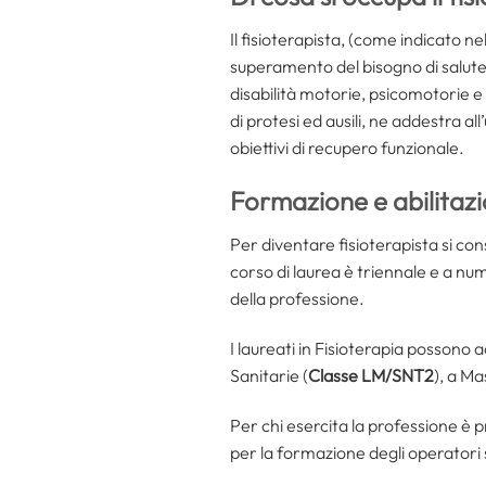
Il fisioterapista, (come indicato n
superamento del bisogno di salute 
disabilità motorie, psicomotorie e
di protesi ed ausili, ne addestra all
obiettivi di recupero funzionale.
Formazione e abilitaz
Per diventare fisioterapista si co
corso di laurea è triennale e a n
della professione.
I laureati in Fisioterapia possono 
Sanitarie (
Classe LM/SNT2
), a Ma
Per chi esercita la professione è
per la formazione degli operatori s