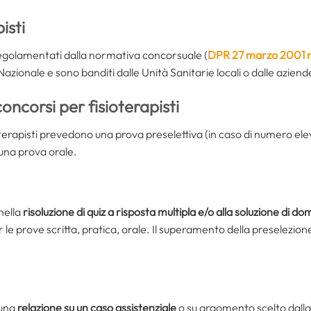
isti
 regolamentati dalla normativa concorsuale (
DPR 27 marzo 2001 
 Nazionale e sono banditi dalle Unità Sanitarie locali o dalle azien
oncorsi per fisioterapisti
terapisti prevedono una prova preselettiva (in caso di numero e
 una prova orale.
nella
risoluzione di quiz a risposta multipla e/o alla soluzione di d
 le prove scritta, pratica, orale. Il superamento della preselezione
 una
relazione su un caso assistenziale
o su argomento scelto dalla