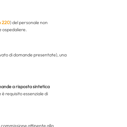
n 220
) del personale non
de ospedaliere.
levato di domande presentate), una
omande a risposta sintetica
 è requisito essenziale di
 commissione attinente alla