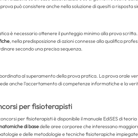
rova può consistere anche nella soluzione di quesiti a risposta si
ica è necessario ottenere il punteggio minimo alla prova scritta
fiche
, nella predisposizione di azioni connesse alla qualifica profess
ordinare secondo una precisa sequenza.
ubordinata al superamento della prova pratica. La prova orale ve
revede anche l’accertamento di competenze informatiche e la verif
corsi per fisioterapisti
ncorsi per fisioterapisti è disponibile il manuale EdiSES di teoria 
anatomiche di base
delle aree corporee che interessano maggiorme
 patologie e delle metodologie e tecniche fisioterapiche impiegate 