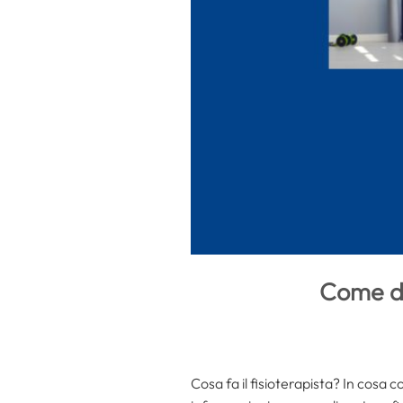
Come di
Cosa fa il fisioterapista? In cosa co