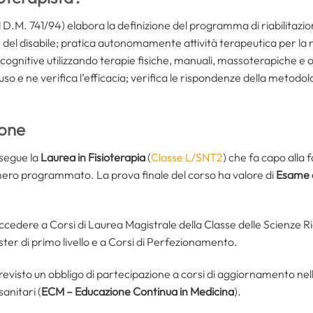
el D.M. 741/94) elabora la definizione del programma di riabilitazion
del disabile; pratica autonomamente attività terapeutica per la 
 cognitive utilizzando terapie fisiche, manuali, massoterapiche e
’uso e ne verifica l’efficacia; verifica le rispondenze della metodolo
ione
nsegue la
Laurea in Fisioterapia
(
Classe L/SNT2
) che fa capo alla 
umero programmato. La prova finale del corso ha valore di
Esame d
accedere a Corsi di Laurea Magistrale della Classe delle Scienze Ria
ster di primo livello e a Corsi di Perfezionamento.
 previsto un obbligo di partecipazione a corsi di aggiornamento n
anitari (
ECM – Educazione Continua in Medicina
).