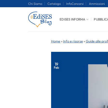
Salta
Chi Siamo
Catalogo
InfoConcorsi
Ammissioni
ai
contenuti
EDISES INFORMA
PUBBLIC
Home
»
Info e risorse
»
Guide alle pro
19
Feb