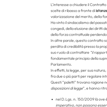
L’interesse a chiudere il Contratto
scelte di ribasso a fronte di
istanze
valorizzazione del merito, della f
Ha vinto il sindacalismo del passato
congedi, della elusione dei diritti 
della forza contrattuale perdendo d
In altre parole, questo contratto sa
perdita di credibilità presso la pro
suo ruolo di contrattare
“il rapport
fondamentale principio della suprem
Parlamento.
In effetti, la legge, per sua natura, 
fra due o più parti per regolare int
Questi “paletti” trovano ragione ne
disposizioni di legge
”, e hanno rit
nel D.Lgs. n. 150/2009 là ove è 
imperativo, non possono essere