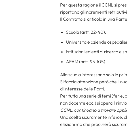
Per questa ragione il CCNL si pres
riportano gli incrementi retributiv
Il Contratto si articola in una Part
Scuola (artt. 22-40);
Università e aziende ospedalier
Istituzioni ed enti di ricerca e
AFAM (artt. 95-105).
Alla scuola interessano solo le pri
Si faccia attenzione però che il nu
di interesse delle Parti.
Per tutta una serie di temi (ferie, 
non docente ecc.) si opera il rinv
CCNL, continuano a trovare applic
Una scelta sicuramente infelice, che
elezioni ma che procurerà sicurame