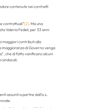
edure contenute nei contratti
ze contrattuali”
[2]
. Ma una
ata Valeria Fedeli, per 33 anni
 maggiori contributi alla
ssa maggioranza di Governo venga
”, che di fatto vanificano alcuni
i sindacali.
nti assunti a partire dall’a.s.
iennale.