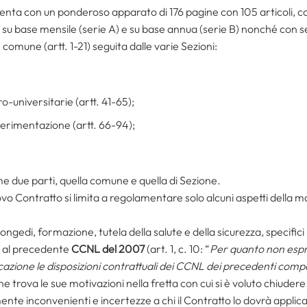
enta con un ponderoso apparato di 176 pagine con 105 articoli, co
i su base mensile (serie A) e su base annua (serie B) nonché con s
e comune (artt. 1-21) seguita dalle varie Sezioni:
o-universitarie (artt. 41-65);
 sperimentazione (artt. 66-94);
me due parti, quella comune e quella di Sezione.
ovo Contratto si limita a regolamentare solo alcuni aspetti della m
congedi, formazione, tutela della salute e della sicurezza, specifici
io al precedente
CCNL del 2007
(art. 1, c. 10: “
Per quanto non espr
azione le disposizioni contrattuali dei CCNL dei precedenti compa
 trova le sue motivazioni nella fretta con cui si è voluto chiudere il
nte inconvenienti e incertezze a chi il Contratto lo dovrà applic