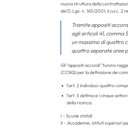
nuova struttura della contrattazion
del D.Lgs. n. 165/2001, il cui c. 2 re
Tramite appositi accordi 
agli articoli 41, comma 5
un massimo di quattro co
quattro separate aree p
Gli “appositi accordi” furono raggiu
(CCNQ) per la definizione dei comp
l’art. 2 individua i quattro comp
l’art. 5 definisce i cinque sett
della ricerca:
I – Scuole statali
II – Accademie, Istituti superiori p