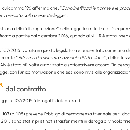
 il cui comma 196 afferma che: “
Sono inefficaci le norme e le proc
nto previsto dalla presente legge
”.
a strada della “disapplicazione” della legge tramite le c.d. “sequen
ificata a partire dal dicembre 2016, quando al MIUR è stata insedi
. 107/2015, varata in questa legislatura e presentata come uno dei
 quanto “
Riforma del sistema nazionale di istruzione
“, dalla ste
AN è stata più volte autorizzata a sottoscrivere accordi “in deroga
legge, con l’unica motivazione che essi sono invisi alle organizzazion
3]
dal contratto
egge n. 107/2015 “derogati” dai contratti.
n. 107 (c. 108) prevede l’obbligo di permanenza triennale per i doce
 2017 sono stati ripristinati i trasferimenti in deroga al vincolo tr