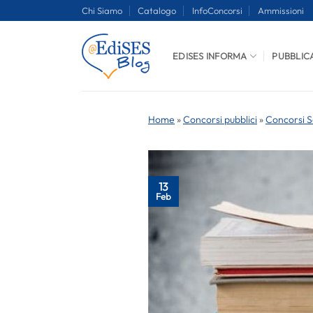
Salta
Chi Siamo
Catalogo
InfoConcorsi
Ammissioni
ai
contenuti
EDISES INFORMA
PUBBLIC
Home
»
Concorsi pubblici
»
Concorsi S
13
Feb