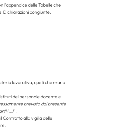
n l’appendice delle Tabelle che
ei Dichiarazioni congiunte.
ateria lavorativa, quelli che erano
 istituti del personale docente e
essamente previsto dal presente
rti (…)
“.
 Contratto alla vigilia delle
are.