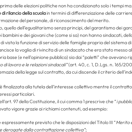
 prima delle elezioni politiche non ha condizionato solo i tempi ma
 di rilancio della scuola
in termini di differenziazione delle carriere
ormazione del personale, di riconoscimento del merito.
, quello dell’egualitarismo senza principi, del garantismo dei garan
dei bambini e dei giovani che (come si sa) non hanno sindacati, della
i vista la funzione di servizio delle famiglie propria del sistema d
ncisce la voglia di rivincita di un sindacato che era stato messo all
pria base (e nell’opinione pubblica) sia dai “paletti” che avevano r
o di lavoro e le relazioni sindacali”
(art. 40, c. 1, D.Lgs. n. 165/20
azia della legge sul contratto, da cui discende il criterio dell’in
è finalizzata alla tutela dell’interesse collettivo mentre il contratto 
eressi particolari.
ll’art. 97 della Costituzione, il cui comma 1 prescrive che “
i pubbli
rovato vigore grazie ai richiami contenuti, ad esempio:
espressamente previsto che le disposizioni del Titolo III “
Merito 
 derogate dalla contrattazione collettiva”
;