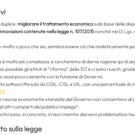
vi
 duplice:
migliorare il trattamento economico
sulla base delle dis
innovazioni contenute nella legge n. 107/2015
nonché nel D.Lgs. n
to: molto o poco che sia, sembra essere ciò che realisticamente p
e è molto più complessa, e cercheremo di darne ragione qui di seg
iù possibile gli istituti di “riforma” della 107 e ci sono riusciti, gra
lo assai poco coerente con la funzione di Governo.
 stata sottoscritta solo da CGIL, CISL e UIL, con una percentuale di 
[1]
.
e risorse economiche stanziate dal Governo non consentono di colm
li altri comparti del pubblico impiego
“.
butivi sono, in concreto, irrisori mentre davvero problematica risu
tto sulla legge