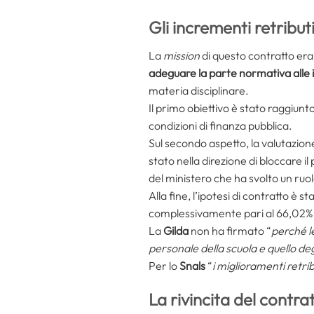
Gli incrementi retributi
La
mission
di questo contratto era
adeguare la parte normativa alle 
materia disciplinare.
Il primo obiettivo è stato raggiun
condizioni di finanza pubblica.
Sul secondo aspetto, la valutazion
stato nella direzione di bloccare il p
del ministero che ha svolto un ruo
Alla fine, l’ipotesi di contratto è
complessivamente pari al 66,02%
La
Gilda
non ha firmato “
perché l
personale della scuola e quello deg
Per lo
Snals
“
i miglioramenti retri
La rivincita del contra