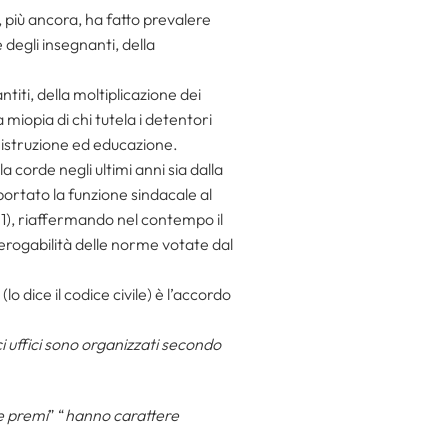
, più ancora, ha fatto prevalere
 degli insegnanti, della
titi, della moltiplicazione dei
 miopia di chi tutela i detentori
i istruzione ed educazione.
a corde negli ultimi anni sia dalla
iportato la funzione sindacale al
01), riaffermando nel contempo il
derogabilità delle norme votate dal
(lo dice il codice civile) è l’accordo
ci uffici sono organizzati secondo
e premi
” “
hanno carattere