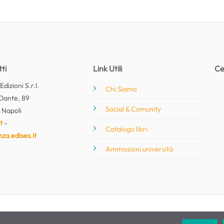
ti
Link Utili
Ce
dizioni S.r.l.
Chi Siamo
Dante, 89
Social & Comunity
 Napoli
t
-
Catalogo libri
nza.edises.it
Ammissioni università