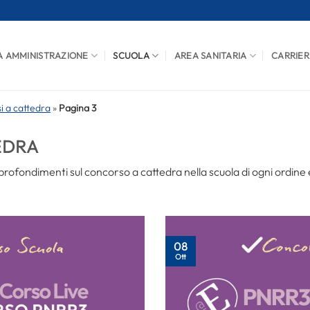
A AMMINISTRAZIONE
SCUOLA
AREA SANITARIA
CARRIER
i a cattedra
»
Pagina 3
EDRA
rofondimenti sul concorso a cattedra nella scuola di ogni ordine
08
Ott