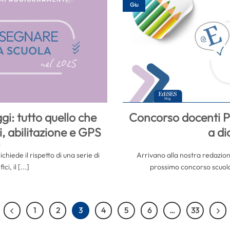
Giu
gi: tutto quello che
Concorso docenti P
i, abilitazione e GPS
a d
chiede il rispetto di una serie di
Arrivano alla nostra redazion
ci, il [...]
prossimo concorso scuola.
1
2
3
4
5
6
…
33