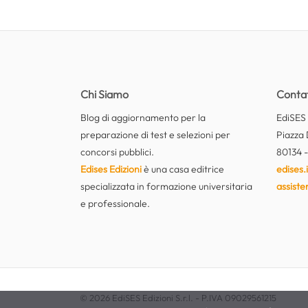
Chi Siamo
Contat
Blog di aggiornamento per la
EdiSES E
preparazione di test e selezioni per
Piazza 
concorsi pubblici.
80134 -
Edises Edizioni
è una casa editrice
edises.i
specializzata in formazione universitaria
assiste
e professionale.
© 2026 EdiSES Edizioni S.r.l. - P.IVA 09029561215