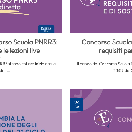
orso Scuola PNRR3:
Concorso Scuola 
le lezioni live
requisiti p
R3 si sono chiuse: inizia ora la
Il bando del Concorso Scuola 
io [...]
23:59 del 
24
Set