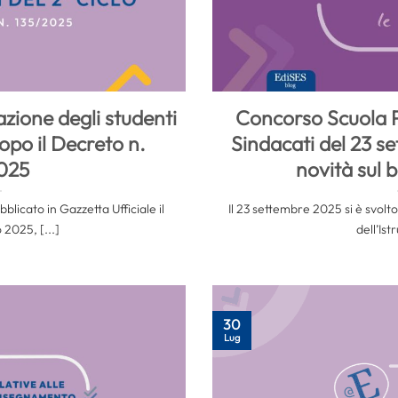
zione degli studenti
Concorso Scuola P
opo il Decreto n.
Sindacati del 23 se
025
novità sul 
licato in Gazzetta Ufficiale il
Il 23 settembre 2025 si è svolto
 2025, [...]
dell’Ist
30
Lug