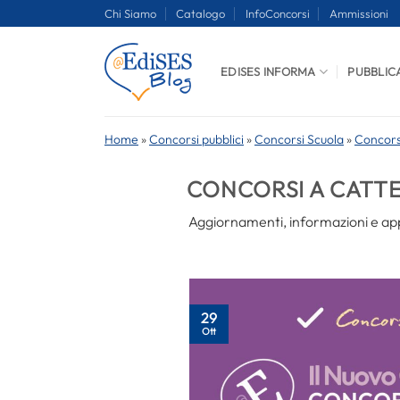
Salta
Chi Siamo
Catalogo
InfoConcorsi
Ammissioni
ai
contenuti
EDISES INFORMA
PUBBLIC
Home
»
Concorsi pubblici
»
Concorsi Scuola
»
Concors
CONCORSI A CATT
Aggiornamenti, informazioni e app
29
Ott