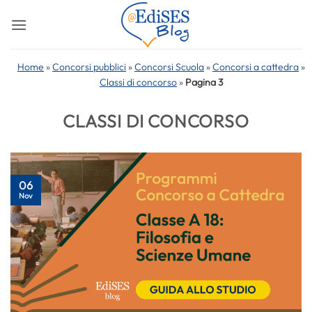
Salta
ai
contenuti
Home
»
Concorsi pubblici
»
Concorsi Scuola
»
Concorsi a cattedra
»
Classi di concorso
»
Pagina 3
CLASSI DI CONCORSO
06
Nov