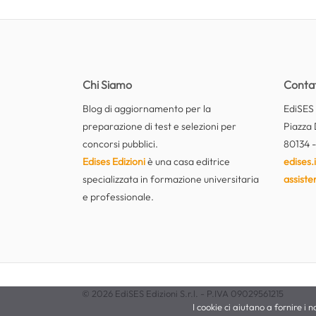
Chi Siamo
Contat
Blog di aggiornamento per la
EdiSES E
preparazione di test e selezioni per
Piazza 
concorsi pubblici.
80134 -
Edises Edizioni
è una casa editrice
edises.i
specializzata in formazione universitaria
assiste
e professionale.
© 2026 EdiSES Edizioni S.r.l. - P.IVA 09029561215
I cookie ci aiutano a fornire i no