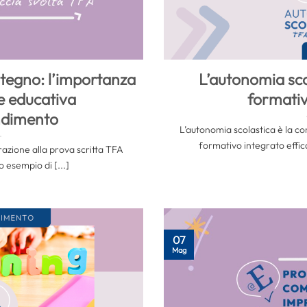
stegno: l’importanza
L’autonomia scol
ne educativa
formativ
ndimento
L’autonomia scolastica è la c
formativo integrato effic
azione alla prova scritta TFA
 esempio di [...]
07
Mag