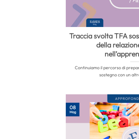
Traccia svolta TFA so
della relazio
nell’appre
Continuiamo il percorso di prepar
sostegno con un altro
08
Mag