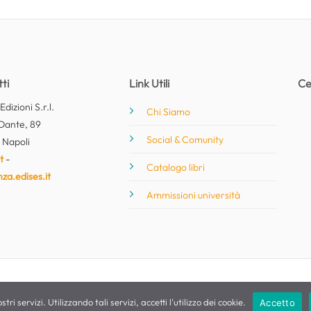
ti
Link Utili
Ce
dizioni S.r.l.
Chi Siamo
Dante, 89
Social & Comunity
 Napoli
t
-
Catalogo libri
nza.edises.it
Ammissioni università
stri servizi. Utilizzando tali servizi, accetti l'utilizzo dei cookie.
Accetto