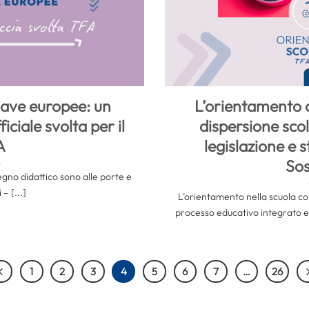
ave europee: un
L’orientamento 
iciale svolta per il
dispersione scol
A
legislazione e s
So
gno didattico sono alle porte e
 – [...]
L’orientamento nella scuola 
processo educativo integrato 
1
2
3
4
5
6
7
…
26