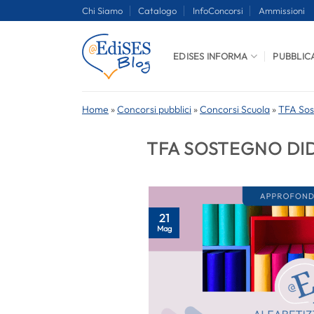
Salta
Chi Siamo
Catalogo
InfoConcorsi
Ammissioni
ai
contenuti
EDISES INFORMA
PUBBLIC
Home
»
Concorsi pubblici
»
Concorsi Scuola
»
TFA Sos
TFA SOSTEGNO DI
21
Mag