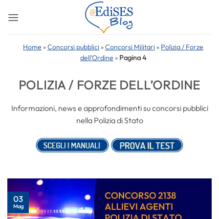
Salta
ai
contenuti
Home
»
Concorsi pubblici
»
Concorsi Militari
»
Polizia / Forze
dell'Ordine
»
Pagina 4
POLIZIA / FORZE DELL’ORDINE
Informazioni, news e approfondimenti su concorsi pubblici
nella Polizia di Stato
03
Mag