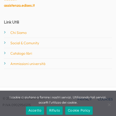
assistenza.edises.it
Link Utili
Chi Siamo
Social & Comunity
Catalogo libri
Ammissioni università
I cookie ci aiutano a fornire i nostri servizi. Utilizzando tali servizi,
© 2026 EdiSES Edizioni S.r.l. -
PRIVACY
COOKIES
accetti l'utilizzo dei cookie.
P.IVA 09029561215
Accetto
Rifiuto
Cookie Policy