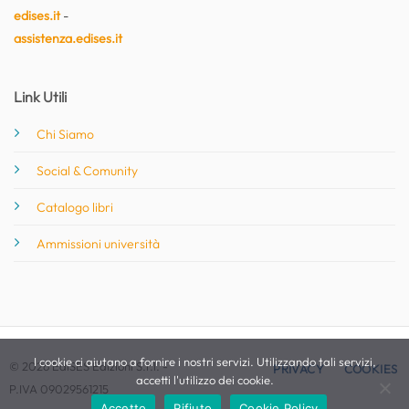
edises.it
-
assistenza.edises.it
Link Utili
Chi Siamo
Social & Comunity
Catalogo libri
Ammissioni università
I cookie ci aiutano a fornire i nostri servizi. Utilizzando tali servizi,
© 2026 EdiSES Edizioni S.r.l. -
PRIVACY
COOKIES
accetti l'utilizzo dei cookie.
P.IVA 09029561215
Accetto
Rifiuto
Cookie Policy