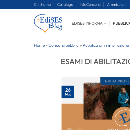
Salta
Chi Siamo
Catalogo
InfoConcorsi
Ammissioni
ai
contenuti
EDISES INFORMA
PUBBLIC
Home
»
Concorsi pubblici
»
Pubblica amministrazione
ESAMI DI ABILITAZ
26
Mag