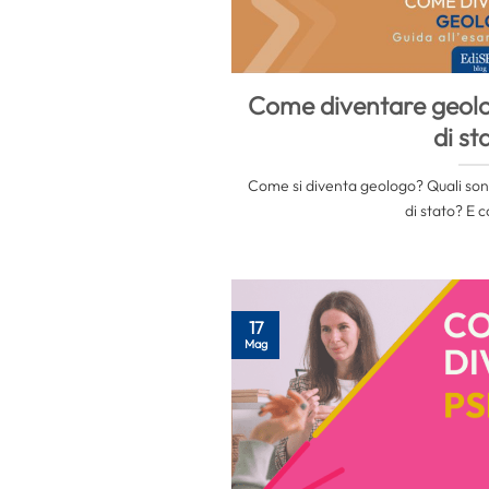
Come diventare geolo
di st
Come si diventa geologo? Quali sono 
di stato? E c
17
Mag