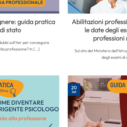
nere: guida pratica
Abilitazioni profess
di stato
le date degli es
professioni
dubbi sull’iter per conseguire
ella professione? In [...]
Sul sito del Ministero dell’Ist
degli esami di a
20
Set