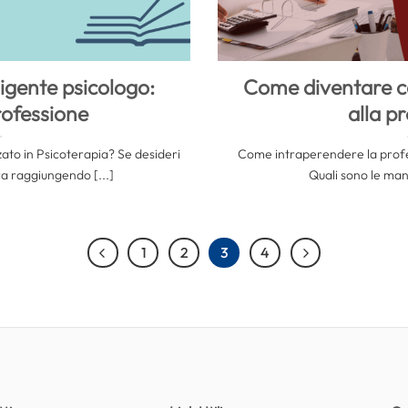
igente psicologo:
Come diventare c
rofessione
alla p
zzato in Psicoterapia? Se desideri
Come intraperendere la profe
ra raggiungendo [...]
Quali sono le mansio
1
2
3
4