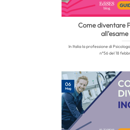
Come diventare P
all’esame 
In Italia la professione di Psicol
n°56 del 18 febbr
06
Mag