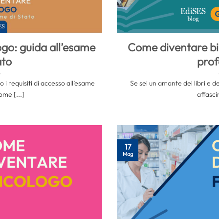
go: guida all’esame
Come diventare bib
ato
prof
i requisiti di accesso all’esame
Se sei un amante dei libri e deg
ome [...]
affascin
17
Mag