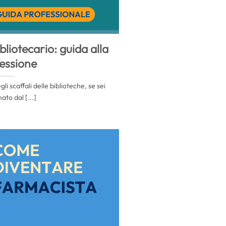
liotecario: guida alla
essione
li scaffali delle biblioteche, se sei
ato dal [...]