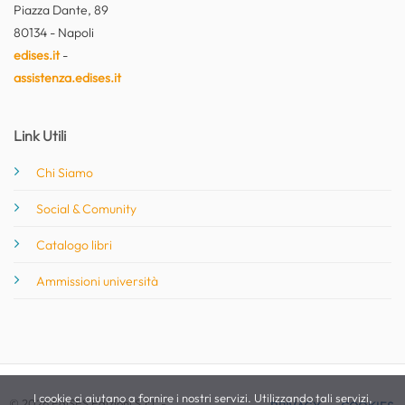
Piazza Dante, 89
80134 - Napoli
edises.it
-
assistenza.edises.it
Link Utili
Chi Siamo
Social & Comunity
Catalogo libri
Ammissioni università
I cookie ci aiutano a fornire i nostri servizi. Utilizzando tali servizi,
© 2026 EdiSES Edizioni S.r.l. -