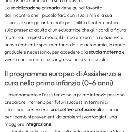
andranno a stimolare la sua creatività.
La
socializzazione primaria
viene quindi favorita
dall’incontro che il piccolo farà con i suoi simili e la sua
sicurezza sarà garantita dalla possibilità di poter contare
sulla presenza adulta di un’educatrice che gli ricordi la figura
materna. In questo modo, il bimbo entrerà “in relazione” al
nuovo ambiente sperimentando la sua autonomia, in modo
graduale e necessario, per accedere alla
scuola materna
e
vivere con serenità il suo ingresso nella vita sociale.
Il programma europeo di Assistenza e
cura nella prima infanzia (0-6 anni)
L’insegnamento e l’assistenza nella prima infanzia possono
preparare il terreno per futuri successi in termini di
istruzione, benessere,
prospettive professionali
e, specie
per i bambini provenienti da ambienti svantaggiati, una
maggiore
integrazione
.
I sistemi educativi e assistenziali per la prima infanzia (dalla