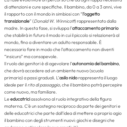
di attenzioni e cure specifiche. Il bambino, da 0 a 3 anni, vive
il rapporto con il mondo in simbiosi con “
l’oggetto
transizionale
” (
Donald W. Winnicott
) rappresentato dalla
madre. In questa fase, si sviluppa l’
attaccamento primario
che stabilirà in futuro il modo in cui il piccolo si relazionerà al
mondo, fino a diventare un adulto responsabile. È
necessario fare in modo che l’attaccamento non diventi
“insicuro” ma consapevole.
Il ruolo dei genitori è di agevolare l’
autonomia del bambino
,
che dovrà accedere ad un ambiente nuovo (scuola
primaria) a passi graduali. L’
asilo nido
rappresenta il luogo
ideale per il
rito di passaggio
, che il bambino potrà percepire
come nuovo, ma familiare.
Le
educatrici
assolvono al ruolo integrativo della figura
materna. C’è un sostegno reciproco da parte dei genitori e
delle educatrici che parte dall’idea di mettere a proprio agio
il bambino con degli strumenti nuovi: giochi e disegni che