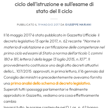
ciclo dell'istruzione e sull'esame di
stato del II ciclo
PUBBLICATO IL
19 MAGGIO 2017
DA
GIUSEPPE MARIANI
Il 16 maggio 2017 è stato pubblicato in Gazzetta Ufficiale il
decreto legislativo 13 aprile 2017, n. 62 recante
“Norme in
materia di valutazione e certificazione delle competenze nel
primo ciclo ed esami di Stato a norma dell’articolo 1, commi
180 e 181, lettera i) della legge 13 luglio 2015, n.107”.
Il
provvedimento costituisce uno degli otto decreti attuativi
della L. 107/2015 approvati, in prima lettura, il 16 gennaio dal
Consiglio dei ministri e precedentemente avevamo fornito
una
prima analisi dello schema di decreto legislativo
.
Superati tutti i passaggi parlamentari e finalmente
approdato in Gazzetta, vediamo ora cosa effettivamente
cambia
Innanzi tutto, le norme contenute nel D.Lgs. n. 62 hanno