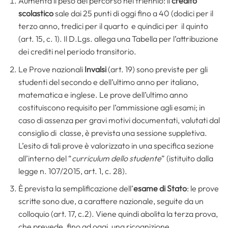
Aumenta il peso del percorso nel triennio: il
credito
scolastico
sale dai 25 punti di oggi fino a 40 (dodici per il
terzo anno, tredici per il quarto e quindici per il quinto
(art. 15, c. 1). Il D.Lgs. allega una Tabella per l’attribuzione
dei crediti nel periodo transitorio.
Le Prove nazionali
Invalsi
(art. 19) sono previste per gli
studenti del secondo e dell’ultimo anno per italiano,
matematica e inglese. Le prove dell’ultimo anno
costituiscono requisito per l’ammissione agli esami; in
caso di assenza per gravi motivi documentati, valutati dal
consiglio di classe, è prevista una sessione suppletiva.
L’esito di tali prove è valorizzato in una specifica sezione
all’interno del “
curriculum dello studente
” (istituito dalla
legge n. 107/2015, art. 1, c. 28).
È prevista la semplificazione dell’
esame di Stato
: le prove
scritte sono due, a carattere nazionale, seguite da un
colloquio (art. 17, c.2). Viene quindi abolita la terza prova,
che prevede, fino ad oggi, una ricognizione