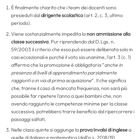
È finalmente chiarito che i team dei docenti sono
presieduti dal
dirigente scolastico
(art. 2, c. 3, ultimo
periodo).
Viene sostanzialmente impedita la
non ammissione alla
classe successiva
. Pur riprendendo dal D.Lgs. n.
59/2003 il criterio che essa può essere deliberata solo in
casi eccezionali e purché il voto sia unanime, l’art. 3 (c. 1)
afferma che la promozione è obbligatoria “
anche
in
presenza di livelli di apprendimento parzialmente
raggiunti o in via di prima acquisizione
“. Il che significa
che, tranne il caso di mancata frequenza, non sarà più
possibile far ripetere l’anno a quei bambini che, non
avendo raggiunto le competenze minime per la classe
successiva, potrebbero trarre beneficio dal ripercorrere i
passaggi saltati.
Nelle classi quinte si aggiunge la
prova Invalsi di inglese
a
quelle di italiano e matematica (dall’a.s. 2018/19)