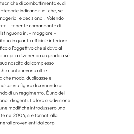
tecniche di combattimento e, di
categorie indicano ruoli che, se
ageriali e decisionali. Volendo
enente – tenente comandante di
distinguono in: – maggiore –
tano in quanto ufficiale inferiore
ca o l’aggettivo che si dava al
mia propria divenendo un grado a sé
a sua nascita dal complesso
i che contenevano altre
ualche modo, duplicasse e
 indica una figura di comando di
ando di un reggimento. È uno dei
sono i dirigenti. La loro suddivisione
cune modifiche introdussero una
 nel 2004, si è tornati alla
nerali provenienti dai corpi