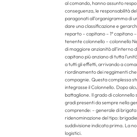
al comando, hanno assunto respon
conseguenza, le responsabilità del 
paragonati all’organigramma di un
dare una classificazione e gerarch
reparto – capitano – 1° capitano –
tenente colonnello – colonnello Nel
di maggiore anzianità all’interno d
capitano più anziano di tutta l’un
a tutti gli effetti, arrivando a c
riordinamento dei reggimenti che 
compagnie. Questa complessa strut
integrasse il Colonnello. Dopo alcu
battaglione. Il grado di colonnell
gradi presenti da sempre nella ger
comprende: – generale di brigata 
ridenominazione del tipo: brigadi
suddivisione indicata prima. La nom
logistici.