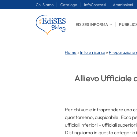
Salta
Chi Siamo
Catalogo
InfoConcorsi
Ammissioni
ai
contenuti
EDISES INFORMA
PUBBLIC
Home
»
Info e risorse
»
Preparazione a
Allievo Ufficiale 
Per chi vuole intraprendere una carr
quantomeno, auspicabile. Ecco per v
ufficiali inferiori – ufficiali super
Distinguiamo in questa categoria i 