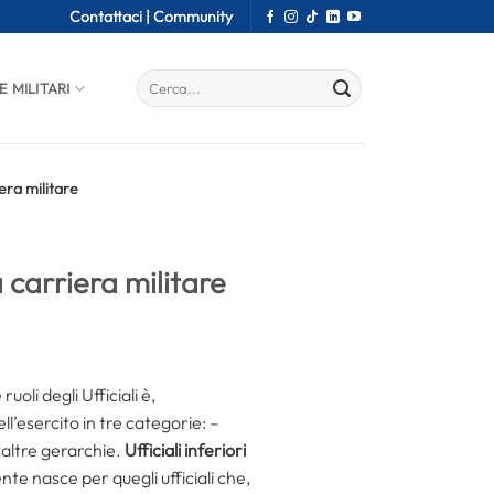
Contattaci |
Community
E MILITARI
iera militare
a carriera militare
oli degli Ufficiali è,
ll’esercito in tre categorie: –
, altre gerarchie.
Ufficiali inferiori
nte nasce per quegli ufficiali che,