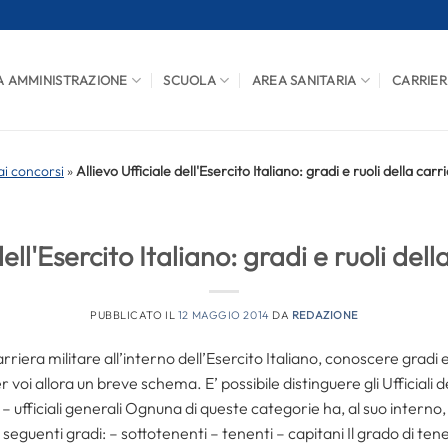
A AMMINISTRAZIONE
SCUOLA
AREA SANITARIA
CARRIER
i concorsi
»
Allievo Ufficiale dell'Esercito Italiano: gradi e ruoli della carr
dell'Esercito Italiano: gradi e ruoli dell
PUBBLICATO IL
12 MAGGIO 2014
DA
REDAZIONE
iera militare all’interno dell’Esercito Italiano, conoscere gradi e ru
oi allora un breve schema. E’ possibile distinguere gli Ufficiali de
iori – ufficiali generali Ognuna di queste categorie ha, al suo interno
seguenti gradi: – sottotenenti – tenenti – capitani Il grado di tene