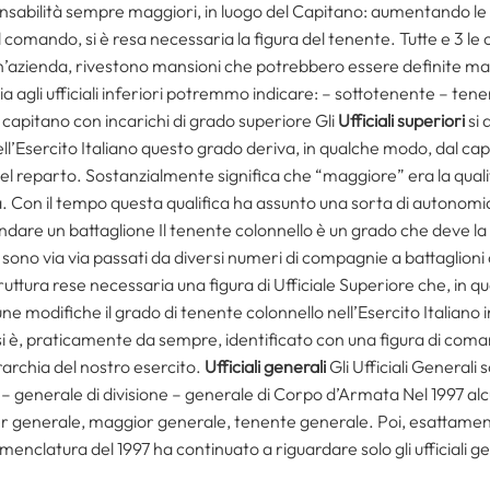
sabilità sempre maggiori, in luogo del Capitano: aumentando le 
comando, si è resa necessaria la figura del tenente. Tutte e 3 le 
’azienda, rivestono mansioni che potrebbero essere definite man
ia agli ufficiali inferiori potremmo indicare: – sottotenente – t
 capitano con incarichi di grado superiore Gli
Ufficiali superiori
si 
l’Esercito Italiano questo grado deriva, in qualche modo, dal capi
el reparto. Sostanzialmente significa che “maggiore” era la qualifi
ità. Con il tempo questa qualifica ha assunto una sorta di autono
omandare un battaglione Il tenente colonnello è un grado che deve l
sono via via passati da diversi numeri di compagnie a battaglion
tura rese necessaria una figura di Ufficiale Superiore che, in q
ne modifiche il grado di tenente colonnello nell’Esercito Italiano
o si è, praticamente da sempre, identificato con una figura di com
archia del nostro esercito.
Ufficiali generali
Gli Ufficiali Generali 
– generale di divisione – generale di Corpo d’Armata Nel 1997 al
er generale, maggior generale, tenente generale. Poi, esattamente
enclatura del 1997 ha continuato a riguardare solo gli ufficiali ge