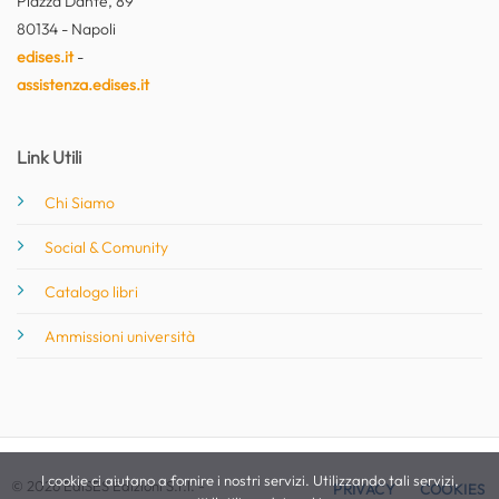
Piazza Dante, 89
80134 - Napoli
edises.it
-
assistenza.edises.it
Link Utili
Chi Siamo
Social & Comunity
Catalogo libri
Ammissioni università
I cookie ci aiutano a fornire i nostri servizi. Utilizzando tali servizi,
© 2026 EdiSES Edizioni S.r.l. -
PRIVACY
COOKIES