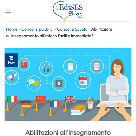
Salta
ai
contenuti
Home
»
Concorsi pubblici
»
Concorsi Scuola
»
Abilitazioni
all'insegnamento all'estero facili e immediate?
18
Nov
Abilitazioni all'insegnamento