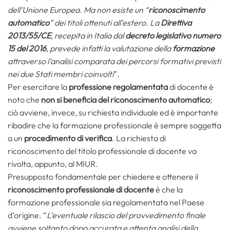
dell’Unione Europea.
Ma non esiste un “
riconoscimento
automatico
” dei titoli ottenuti all’estero. La
Direttiva
2013/55/CE
, recepita in Italia dal
decreto legislativo numero
15 del 2016
, prevede infatti la valutazione della
formazione
attraverso l’analisi comparata dei percorsi formativi previsti
nei due Stati membri coinvolti
”.
Per esercitare la
professione regolamentata
di docente è
noto che
non si beneficia del riconoscimento automatico
;
ciò avviene, invece, su richiesta individuale ed è importante
ribadire che la formazione professionale è sempre soggetta
a un
procedimento di verifica
. La richiesta di
riconoscimento del titolo professionale di docente va
rivolta, appunto, al MIUR.
Presupposto fondamentale per chiedere e ottenere il
riconoscimento professionale di docente
è che la
formazione professionale sia regolamentata nel Paese
d’origine. “
L’eventuale rilascio del provvedimento finale
avviene soltanto dopo accurata e attenta analisi della