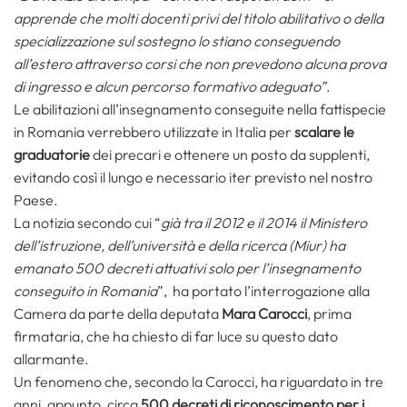
apprende che molti docenti privi del titolo abilitativo o della
specializzazione sul sostegno lo stiano conseguendo
all’estero attraverso corsi che non prevedono alcuna prova
di ingresso e alcun percorso formativo adeguato”
.
Le abilitazioni all’insegnamento conseguite nella fattispecie
in Romania verrebbero utilizzate in Italia per
scalare le
graduatorie
dei precari e ottenere un posto da supplenti,
evitando così il lungo e necessario iter previsto nel nostro
Paese.
La notizia secondo cui “
già tra il 2012 e il 2014 il Ministero
dell’istruzione, dell’università e della ricerca (Miur) ha
emanato 500 decreti attuativi solo per l’insegnamento
conseguito in Romania
”, ha portato l’interrogazione alla
Camera da parte della deputata
Mara Carocci
, prima
firmataria, che ha chiesto di far luce su questo dato
allarmante.
Un fenomeno che, secondo la Carocci, ha riguardato in tre
anni, appunto, circa
500 decreti di riconoscimento per i