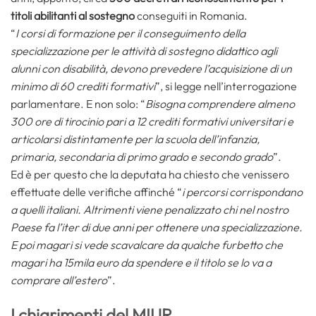
titoli abilitanti al sostegno
conseguiti in Romania.
“
I corsi di formazione per il conseguimento della
specializzazione per le attività di sostegno didattico agli
alunni con disabilità, devono prevedere l’acquisizione di un
minimo di 60 crediti formativi
”, si legge nell’interrogazione
parlamentare. E non solo: “
Bisogna comprendere almeno
300 ore di tirocinio pari a 12 crediti formativi universitari e
articolarsi distintamente per la scuola dell’infanzia,
primaria, secondaria di primo grado e secondo grado
”.
Ed è per questo che la deputata ha chiesto che venissero
effettuate delle verifiche affinché “
i percorsi corrispondano
a quelli italiani. Altrimenti viene penalizzato chi nel nostro
Paese fa l’iter di due anni per ottenere una specializzazione.
E poi magari si vede scavalcare da qualche furbetto che
magari ha 15mila euro da spendere e il titolo se lo va a
comprare all’estero
”.
I chiarimenti del MIUR